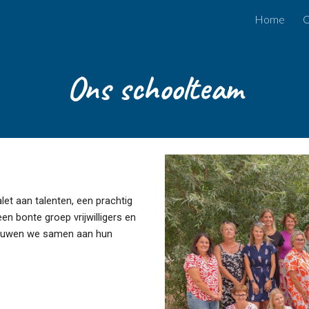
Home
O
ip to main content
Skip to navigat
Ons schoolteam
et aan talenten, een prachtig
 bonte groep vrijwilligers en
 bouwen we samen aan hun