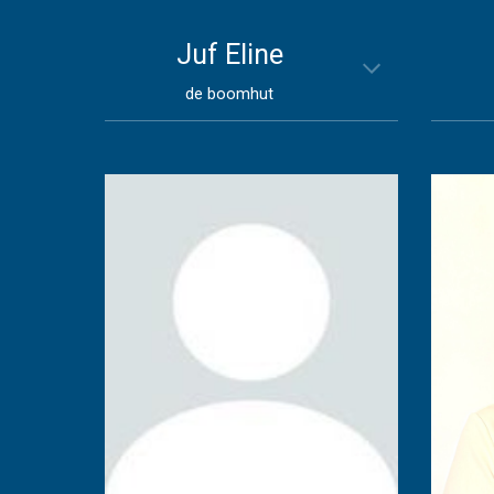
Juf
Eline
de b
oomhut